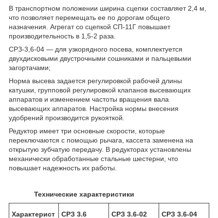
В транспортном положении ширина сцепки составляет 2,4 м,
что позволяет перемещать ее по дорогам общего
назначения. Агрегат со сцепкой СП-11Г повышает
производительность в 1,5-2 раза.
СРЗ-3,6-04 — для узкорядного посева, комплектуется
двухдисковыми двустрочными сошниками и пальцевыми
загортачами;
Норма высева задается регулировкой рабочей длины
катушки, групповой регулировкой клапанов высевающих
аппаратов и изменением частоты вращения вала
высевающих аппаратов. Настройка нормы внесения
удобрений производится рукояткой.
Редуктор имеет три основные скорости, которые
переключаются с помощью рычага, кассета заменена на
открытую зубчатую передачу. В редукторах установлены
механически обработанные стальные шестерни, что
повышает надежность их работы.
Технические характеристики
Характерист
СРЗ
3.6
СРЗ
3.6-0
2
СРЗ
3.6-04