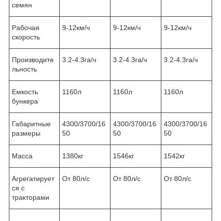
семян
Рабочая
9-12км/ч
9-12км/ч
9-12км/ч
скорость
Производите
3.2-4.3га/ч
3.2-4.3га/ч
3.2-4.3га/ч
льность
Емкость
1160л
1160л
1160л
бункера
Габаритные
4300/3700/16
4300/3700/16
4300/3700/16
размеры
50
50
50
Масса
1380кг
1546кг
1542кг
Агрегатирует
От 80л/с
От 80л/с
От 80л/с
ся с
тракторами