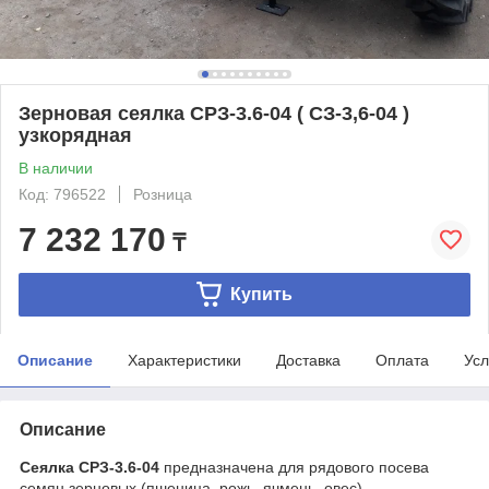
Зерновая сеялка СРЗ-3.6-04 ( СЗ-3,6-04 )
узкорядная
В наличии
Код: 796522
Розница
7 232 170
₸
Купить
Описание
Характеристики
Доставка
Оплата
Усл
Описание
Сеялка СРЗ-3.6-04
предназначена для рядового посева
семян зерновых (пшеница, рожь, ячмень, овес),