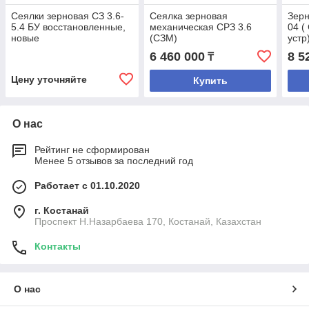
Сеялки зерновая СЗ 3.6-
Сеялка зерновая
Зерн
5.4 БУ восстановленные,
механическая СРЗ 3.6
04 (
новые
(СЗМ)
устр
6 460 000
8 5
₸
Цену уточняйте
Купить
О нас
Рейтинг не сформирован
Менее 5 отзывов за последний год
Работает с 01.10.2020
г. Костанай
Проспект Н.Назарбаева 170, Костанай, Казахстан
Контакты
О нас