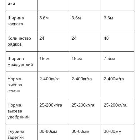
ики
Ширина
3.6м
3.6м
3.6м
захвата
Количество
24
24
48
рядков
Ширина
15см
15см
7.5см
междурядий
Норма
2-400кг/га
2-400кг/га
2-400кг/га
высева
семян
Норма
25-200кг/га
25-200кг/га
25-200кг/га
высева
удобрений
Глубина
30-80мм
30-80мм
30-80мм
заделки