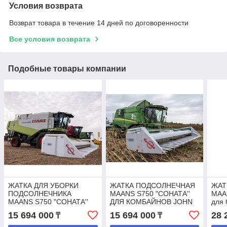
Условия возврата
Возврат товара в течение 14 дней по договоренности
Все условия возврата
Подобные товары компании
ЖАТКА ДЛЯ УБОРКИ
ЖАТКА ПОДСОЛНЕЧНАЯ
ЖАТ
ПОДСОЛНЕЧНИКА
MAANS S750 "СОНАТА''
MAA
MAANS S750 "СОНАТА''
ДЛЯ КОМБАЙНОВ JOHN
для 
ДЛЯ КОМБАЙНОВ CLAAS
DEERE
Dee
15 694 000
15 694 000
28 
₸
₸