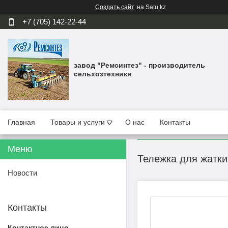
Создать сайт
на Satu.kz
+7 (705) 142-22-44
завод "Ремсинтез" - производитель
сельхозтехники
Главная
Товары и услуги
О нас
Контакты
Тележка для жатк
Новости
Контакты