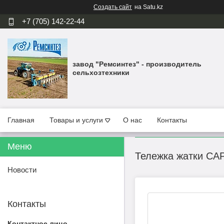
Создать сайт
на Satu.kz
+7 (705) 142-22-44
завод "Ремсинтез" - производитель
сельхозтехники
Главная
Товары и услуги
О нас
Контакты
Тележка жатки CA
Новости
Контакты