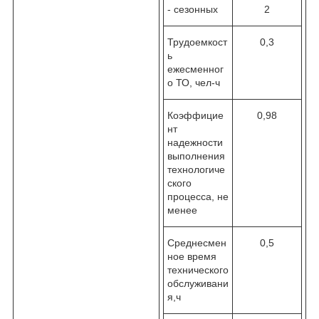
- сезонных
2
Трудоемкост
0,3
ь
ежесменног
о ТО, чел-ч
Коэффицие
0,98
нт
надежности
выполнения
технологиче
ского
процесса, не
менее
Среднесмен
0,5
ное время
технического
обслуживани
я,ч