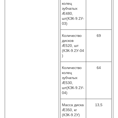
колец
зубчатых
Æ480,
шт(КЗК-9.2У-
03)
Количество
69
дисков
Æ520, шт
(КЗК-9.2У-04
)
Количество
64
колец
зубчатых
Æ530,
шт(КЗК-9.2У-
04)
Масса диска
13,5
Æ350, кг
(КЗК-9.2У)