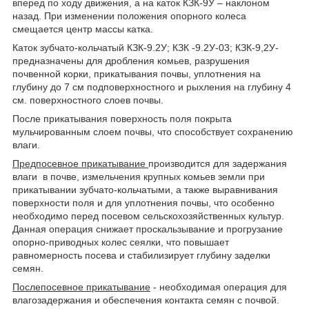
вперед по ходу движения, а на каток КЗК-9У – наклоном
назад. При изменении положения опорного колеса
смещается центр массы катка.
Каток зубчато-кольчатый КЗК-9.2У; КЗК -9.2У-03; КЗК-9,2У-
предназначены для дробления комьев, разрушения
почвенной корки, прикатывания почвы, уплотнения на
глубину до 7 см подповерхностного и рыхления на глубину 4
см. поверхностного слоев почвы.
После прикатывания поверхность поля покрыта
мульчированным слоем почвы, что способствует сохранению
влаги.
Предпосевное прикатывание
производится для задержания
влаги в почве, измельчения крупных комьев земли при
прикатывании зубчато-кольчатыми, а также выравнивания
поверхности поля и для уплотнения почвы, что особенно
необходимо перед посевом сельскохозяйственных культур.
Данная операция снижает проскальзывание и прогрузание
опорно-приводных колес сеялки, что повышает
равномерность посева и стабилизирует глубину заделки
семян.
Послепосевное прикатывание
- необходимая операция для
влагозадержания и обеспечения контакта семян с почвой.