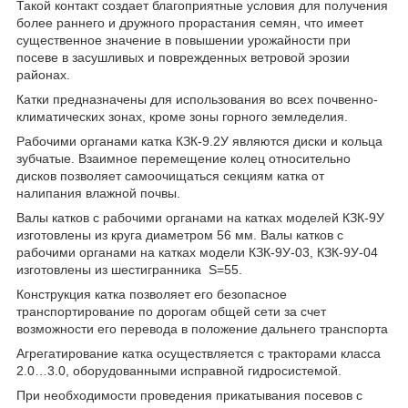
Такой контакт создает благоприятные условия для получения
более раннего и дружного прорастания семян, что имеет
существенное значение в повышении урожайности при
посеве в засушливых и поврежденных ветровой эрозии
районах.
Катки предназначены для использования во всех почвенно-
климатических зонах, кроме зоны горного земледелия.
Рабочими органами катка КЗК-9.2У являются диски и кольца
зубчатые. Взаимное перемещение колец относительно
дисков позволяет самоочищаться секциям катка от
налипания влажной почвы.
Валы катков с рабочими органами на катках моделей КЗК-9У
изготовлены из круга диаметром 56 мм. Валы катков с
рабочими органами на катках модели КЗК-9У-03, КЗК-9У-04
изготовлены из шестигранника S=55.
Конструкция катка позволяет его безопасное
транспортирование по дорогам общей сети за счет
возможности его перевода в положение дальнего транспорта
Агрегатирование катка осуществляется с тракторами класса
2.0…3.0, оборудованными исправной гидросистемой.
При необходимости проведения прикатывания посевов с