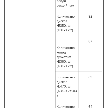
следа
секций, мм
Количество
92
дисков
Æ350, шт
(КЗК-9.2У)
87
Количество
колец
зубчатых
Æ360, шт
(КЗК-9.2У)
Количество
69
дисков
Æ470, шт
(КЗК-9.2У-03
)
Количество
64