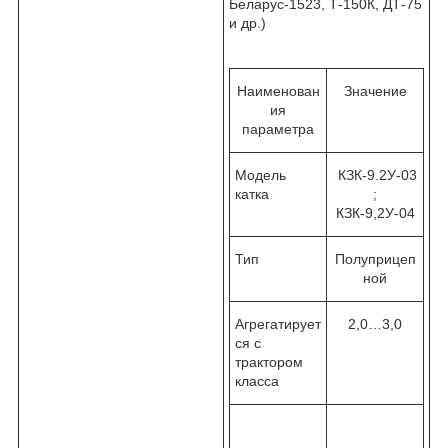
Беларус-1523, Т-150К, ДТ-75
и др.)
Наименован
Значение
ия
параметра
Модель
КЗК-9.2У-03
катка
;
КЗК-9,2У-04
Тип
Полуприцеп
ной
Агрегатирует
2,0…3,0
ся с
трактором
класса