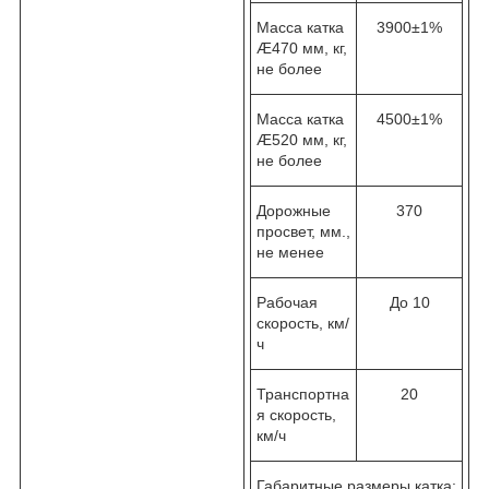
Масса катка
3900±1%
Æ470 мм, кг,
не более
Масса катка
4500±1%
Æ520 мм, кг,
не более
Дорожные
370
просвет, мм.,
не менее
Рабочая
До 10
скорость, км/
ч
Транспортна
20
я скорость,
км/ч
Габаритные размеры катка: