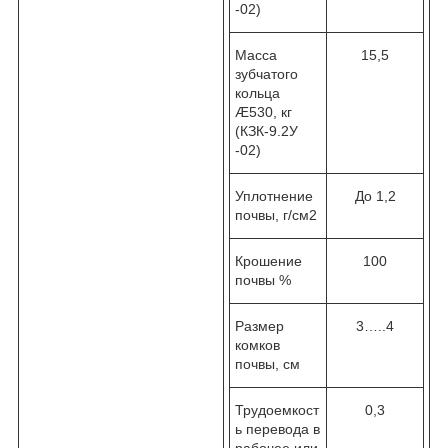
-02)
Масса
15,5
зубчатого
кольца
Æ530, кг
(КЗК-9.2У
-02)
Уплотнение
До 1,2
почвы, г/см
2
Крошение
100
почвы %
Размер
3…..4
комков
почвы, см
Трудоемкост
0,3
ь перевода в
рабочее или