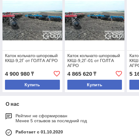
Каток кольчато-шпоровый
Каток кольчато-шпоровый
Като
ККШ-9,2Г от ГОЛТА АГРО
ККШ-9,2Г-01 от ГОЛТА
ККШ-
АГРО
АГР
4 900 980
4 865 620
5 1
₸
₸
Купить
Купить
О нас
Рейтинг не сформирован
Менее 5 отзывов за последний год
Работает с 01.10.2020