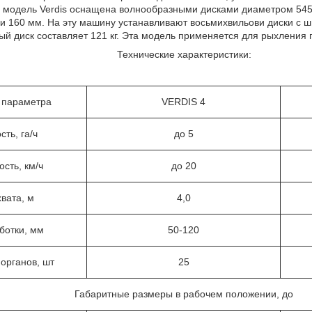
, модель Verdis оснащена волнообразными дисками диаметром 545 
 160 мм. На эту машину устанавливают восьмихвильови диски с ш
ый диск составляет 121 кг. Эта модель применяется для рыхления 
Технические характеристики:
 параметра
VERDIS 4
ть, га/ч
до 5
сть, км/ч
до 20
вата, м
4,0
ботки, мм
50-120
 органов, шт
25
Габаритные размеры в рабочем положении, до