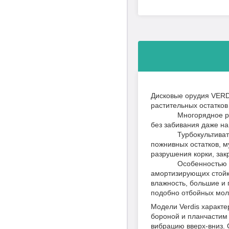
Дисковые орудия VERD
растительных остатков
Многорядное размеще
без забивания даже на
Турбокультиватор VE
пожнивных остатков, м
разрушения корки, зак
Особенностью данног
амортизирующих стойка
влажность, большие и 
подобно отбойных мол
Модели Verdis характ
бороной и планчастим 
вибрацию вверх-вниз. 