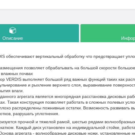
Описание
Инфор
IS обеспечивают вертикальный обработку что предотвращает упл
ния позволяет обрабатывать на большой скорости большое ко
 влажных почвах
RDIS выполняет большой ряд важных функций таких как распр
ульчирование и рыхление верхнего слоя, выравнивание поверхност
рытия влаги.
о агрегата является многорядная расстановка дисковых рабоч
х. Такая конструкция позволяет работать в сложных полевых усло
плохо распределены пожнивные остатки. Возможность развивать вы
отков, разрушать уплотнения.
еризуется прочной и тяжелой рамой, шестью рядами волнообразных
катком. Каждый диск установлен на индивидуальной стойке, работа
Основа агрегата - волнообразные дисковые ножи, установленные 