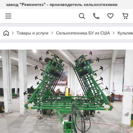
завод "Ремсинтез" - производитель сельхозтехники
Товары и услуги
Сельхозтехника БУ из США
Культи