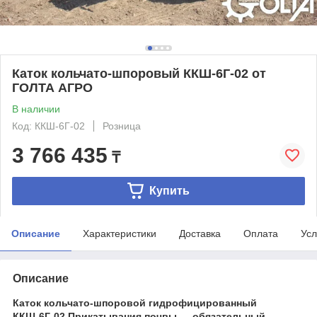
Каток кольчато-шпоровый ККШ-6Г-02 от
ГОЛТА АГРО
В наличии
Код: ККШ-6Г-02
Розница
3 766 435
₸
Купить
Описание
Характеристики
Доставка
Оплата
Усл
Описание
Каток кольчато-шпоровой гидрофицированный
ККШ-6Г-02
Прикатывания почвы — обязательный