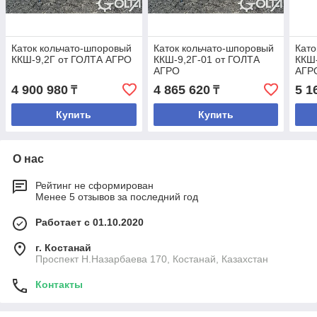
Каток кольчато-шпоровый
Каток кольчато-шпоровый
Като
ККШ-9,2Г от ГОЛТА АГРО
ККШ-9,2Г-01 от ГОЛТА
ККШ-
АГРО
АГР
4 900 980
4 865 620
5 1
₸
₸
Купить
Купить
О нас
Рейтинг не сформирован
Менее 5 отзывов за последний год
Работает с 01.10.2020
г. Костанай
Проспект Н.Назарбаева 170, Костанай, Казахстан
Контакты